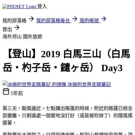
登入
我的部落格
我的部落格後台
我的帳號
登出
海外郊山
國外旅遊
【登山】2019 白馬三山（白馬
岳・杓子岳・鑓ヶ岳） Day3
冰崩的世界走跳筆記
5年前
第三天，颱風逼近，七點鐘出帳篷的時候，附近的帳篷已經全
部撤離，只剩遠處一個營地沒打好（或是被吹掉了）的隨風搖
擺著，
風勢實在太強勁了，只得迅速收帳，躲到山屋裡吃完早餐，頂